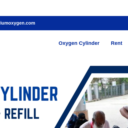
🚴‍
riumoxygen.com
Oxygen Cylinder
Rent