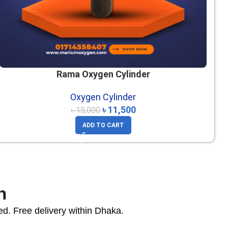
Rama Oxygen Cylinder
Oxygen Cylinder
৳
11,500
৳
15,000
ADD TO CART
n
ed. Free delivery within Dhaka.