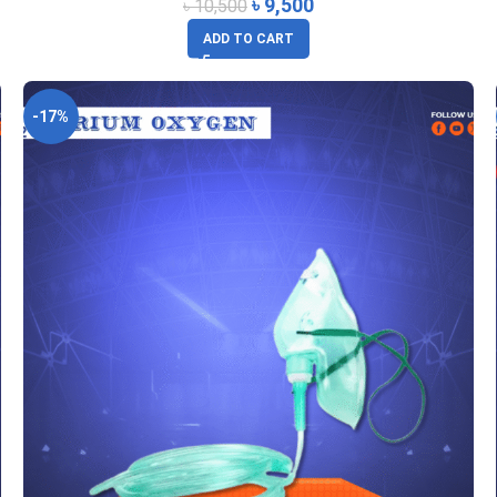
৳
9,500
৳
10,500
ADD TO CART
-17%