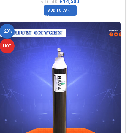
৳
14,500
৳
16,500
ADD TO CART
-23%
HOT