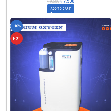
৳
7,500
৳
9,500
ADD TO CART
-10%
HOT