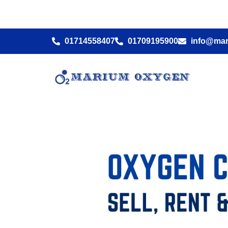
01714558407
01709195900
info@ma