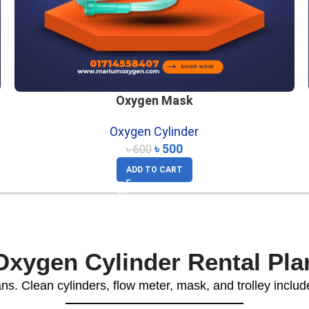
Oxygen Mask
Oxygen Cylinder
৳
500
৳
600
ADD TO CART
Oxygen Cylinder Rental Pla
ans. Clean cylinders, flow meter, mask, and trolley includ